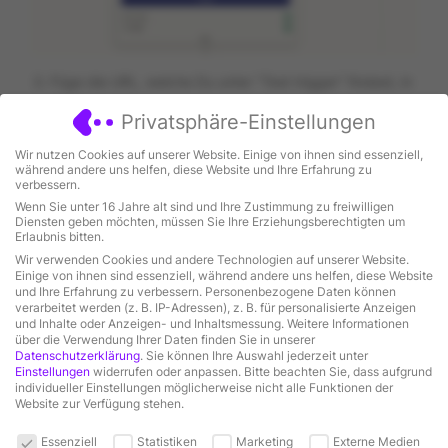
Füge die URL, welche Du unter "Test trigger" findest, in
KlickLead ein.
Privatsphäre-Einstellungen
(Optional kannst Du den Trigger jetzt testen, indem Du
Deinen Funnel durchklickst und einen Lead einträgst.)
Wir nutzen Cookies auf unserer Website. Einige von ihnen sind essenziell,
während andere uns helfen, diese Website und Ihre Erfahrung zu
Wähle im nächsten "Step" eine Applikation Deiner Wahl
verbessern.
aus.
Wenn Sie unter 16 Jahre alt sind und Ihre Zustimmung zu freiwilligen
Hier nehmen wir jetzt Personio, um neue Bewerber
Diensten geben möchten, müssen Sie Ihre Erziehungsberechtigten um
Erlaubnis bitten.
automatisiert in unseren Bewerberpool einspielen zu
Wir verwenden Cookies und andere Technologien auf unserer Website.
lassen.
Einige von ihnen sind essenziell, während andere uns helfen, diese Website
(Eventuell musst Du Deine ausgewählte Applikation in
und Ihre Erfahrung zu verbessern.
Personenbezogene Daten können
verarbeitet werden (z. B. IP-Adressen), z. B. für personalisierte Anzeigen
Zapier einbinden)
und Inhalte oder Anzeigen- und Inhaltsmessung.
Weitere Informationen
über die Verwendung Ihrer Daten finden Sie in unserer
Datenschutzerklärung
.
Sie können Ihre Auswahl jederzeit unter
Einstellungen
widerrufen oder anpassen.
Bitte beachten Sie, dass aufgrund
individueller Einstellungen möglicherweise nicht alle Funktionen der
Website zur Verfügung stehen.
Privatsphäre-Einstellungen
Essenziell
Statistiken
Marketing
Externe Medien