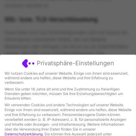
technisch machbar ist.
SSL- bzw. TLS-Verschlüsselung
Diese Seite nutzt aus Sicherheitsgründen und zum Schutz der
Übertragung vertraulicher Inhalte, wie zum Beispiel
Bestellungen oder Anfragen, die Sie an uns als Seitenbetreiber
senden, eine SSL- bzw. TLS-Verschlüsselung. Eine
verschlüsselte Verbindung erkennen Sie daran, dass die
Privatsphäre-Einstellungen
Adresszeile des Browsers von „http://“ auf „https://“ wechselt
Wir nutzen Cookies auf unserer Website. Einige von ihnen sind essenziell,
und an dem Schloss-Symbol in Ihrer Browserzeile.
während andere uns helfen, diese Website und Ihre Erfahrung zu
verbessern.
Wenn die SSL- bzw. TLS-Verschlüsselung aktiviert ist, können
Wenn Sie unter 16 Jahre alt sind und Ihre Zustimmung zu freiwilligen
Diensten geben möchten, müssen Sie Ihre Erziehungsberechtigten um
die Daten, die Sie an uns übermitteln, nicht von Dritten
Erlaubnis bitten.
mitgelesen werden.
Wir verwenden Cookies und andere Technologien auf unserer Website.
Einige von ihnen sind essenziell, während andere uns helfen, diese Website
Auskunft, Löschung und Berichtigung
und Ihre Erfahrung zu verbessern.
Personenbezogene Daten können
verarbeitet werden (z. B. IP-Adressen), z. B. für personalisierte Anzeigen
und Inhalte oder Anzeigen- und Inhaltsmessung.
Weitere Informationen
Sie haben im Rahmen der geltenden gesetzlichen
über die Verwendung Ihrer Daten finden Sie in unserer
Datenschutzerklärung
.
Sie können Ihre Auswahl jederzeit unter
Bestimmungen jederzeit das Recht auf unentgeltliche Auskunft