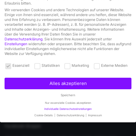
Erlaubnis bitten.
Folge uns auf Facebook
Folge uns auf LinkedIn
Abonniere uns auf YouTube
Trete unserer Facebook-Gruppe bei
Wir verwenden Cookies und andere Technologien auf unserer Website.
Einige von ihnen sind essenziell, während andere uns helfen, diese Website
und Ihre Erfahrung zu verbessern.
Personenbezogene Daten können
verarbeitet werden (z. B. IP-Adressen), z. B. für personalisierte Anzeigen
Tool
Anleitungen
und Inhalte oder Anzeigen- und Inhaltsmessung.
Weitere Informationen
über die Verwendung Ihrer Daten finden Sie in unserer
Datenschutzerklärung
.
Sie können Ihre Auswahl jederzeit unter
Registrieren
Jetzt kontaktieren
Einstellungen
widerrufen oder anpassen.
Bitte beachten Sie, dass aufgrund
Funktionen
Anleitungen
individueller Einstellungen möglicherweise nicht alle Funktionen der
Preise
Hilfe / FAQ
Website zur Verfügung stehen.
Vorlagen
Beispiele
Privatsphäre-Einstellungen
Essenziell
Statistiken
Marketing
Externe Medien
Integrationen
Produkttour
Alles akzeptieren
KlickLead
Speichern
Über uns
Nur essenzielle Cookies akzeptieren
Blog
Individuelle Datenschutzeinstellungen
Newsletter
Cookie-Details
Datenschutzerklärung
Impressum
Partnerschaften
Datenschutzeinstellungen
Facebook-Gruppe
Wenn Sie unter 16 Jahre alt sind und Ihre Zustimmung zu freiwilligen